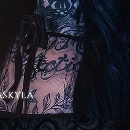
äskylä