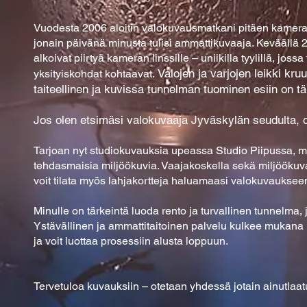
Vuodesta 2006 aloitin valokuvausmatkani pitäen kameraa a
jonain päivänä minusta tulisi ammattikuvaaja. Keväällä 20
alkoivat piirtyä kameran linssille – uniikilla tyylillä, jos
Valojen ja varjojen leikki k
yksityiskohdat kohtaavat.
taiteellinen ja kuvissa tunnelman tuominen esiin on t
Jos olen etsimäsi valokuvaaja Jyväskylän seudulta, o
Tarjoan nyt studiokuvauksia upeassa Studio Piipussa, mi
tehdasmaisia miljöökuvia. Vaajakoskella sekä miljöökuv
voit tilata myös lahjakortteja haluamaasi valokuvauksee
Minulle on tärkeintä luoda rento ja turvallinen tunnelma, j
Ystävällinen ja ammattitaitoinen palvelu kulkee mukana 
ja voit luottaa prosessiin alusta loppuun.
Tervetuloa kuvauksiin – otetaan yhdessä jotain ainutlaatu