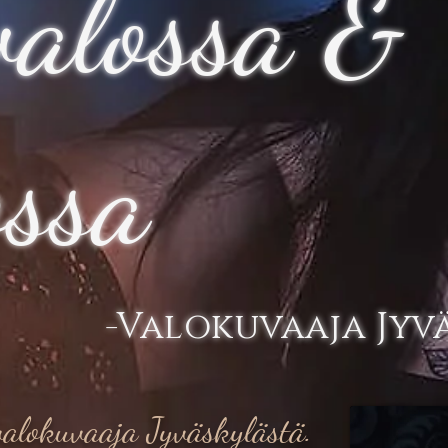
valossa &
ossa
-Valokuvaaja Jyv
valokuvaaja Jyväskylästä.