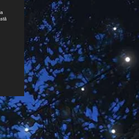
ia
ästä