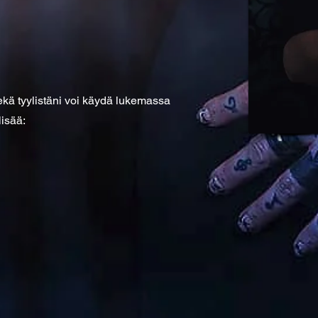
sekä tyylistäni voi käydä lukemassa
lisää: