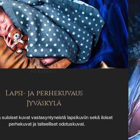
Lapset ja
perheet
Lapsi- ja perhekuvaus
Jyväskylä
 suloiset kuvat vastasyntyneistä lapsikuviin sekä iloiset
perhekuvat ja taiteelliset odotuskuvat.