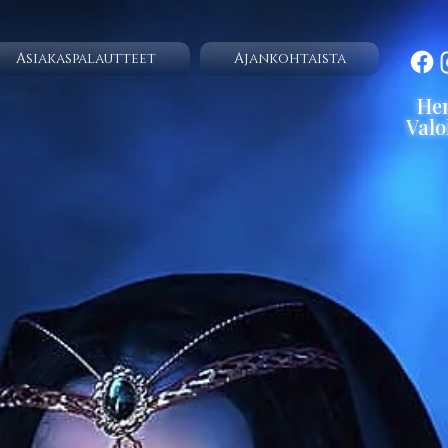
Asiakaspalautteet
Ajankohtaista
He
Valo