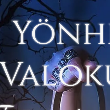
Yönh
Valok