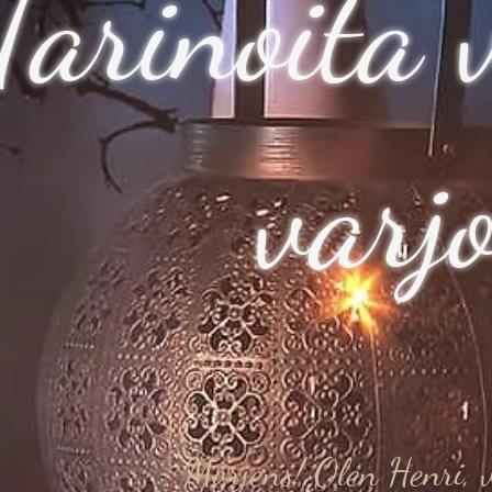
Tarinoita 
varj
Morjens! Olen Henri, 