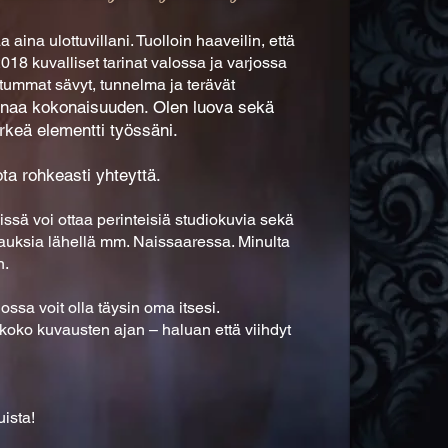
ina ulottuvillani. Tuolloin haaveilin, että
18 kuvalliset tarinat valossa ja varjossa
sa tummat sävyt, tunnelma ja terävät
ruunaa kokonaisuuden. Olen luova sekä
ärkeä elementti työssäni.
ta rohkeasti yhteyttä.
ssä voi ottaa perinteisiä studiokuvia sekä
auksia lähellä mm. Naissaaressa. Minulta
n.
ossa voit olla täysin oma itsesi.
koko kuvausten ajan – haluan että viihdyt
ista!