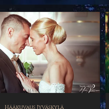
Häät
Hääkuvaus Jyväskylä