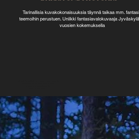
Tarinallisia kuvakokonaisuuksia täynnä taikaa mm. fantas
teemoihin perustuen. Uniikki fantasiavalokuvaaja Jyväskyl
vuosien kokemuksella
Tärkeän juhlapäivänne tunteet, upeat hetket ja
yksityiskohdat ainutlaatuisiksi kuviksi
ikuistettuina, taiteellisesti ja
dokumentaarisesti.