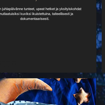
n juhlapäivänne tunteet, upeat hetket ja yksityiskohdat
nutlaatuisiksi kuviksi ikuistettuina, taiteellisesti ja
dokumentaarisesti.
lä valokuvaaja jyväskylä
lä valokuvaaja jyväskylä
lä valokuvaaja jyväskylä
aja jyväskylä