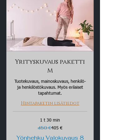
Yrityskuvaus paketti
M
Tuotekuvaus, mainoskuvaus, henkilö-
ja henkilöstökuvaus. Myös erilaiset
tapahtumat.
Hintapaketin lisätiedot
1 t 30 min
450
450 €
405 €
euroa
Yönhehku Valokuvaus 8