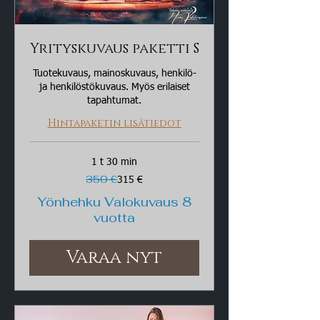
Yrityskuvaus paketti S
Tuotekuvaus, mainoskuvaus, henkilö-
ja henkilöstökuvaus. Myös erilaiset
tapahtumat.
Hintapaketin lisätiedot
1 t 30 min
350
350 €
315 €
euroa
Yönhehku Valokuvaus 8
vuotta
Varaa nyt