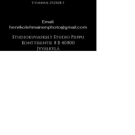
Y-tunnus
2923128-3
Email:
henrikolehmainenphoto@gmail.com
Studiokuvaukset Studio Piippu
Konttisentie 8 B 40800
Jyväskylä
1.krs
Tietosuojaseloste
Printler profiilini
Ajankohtaista