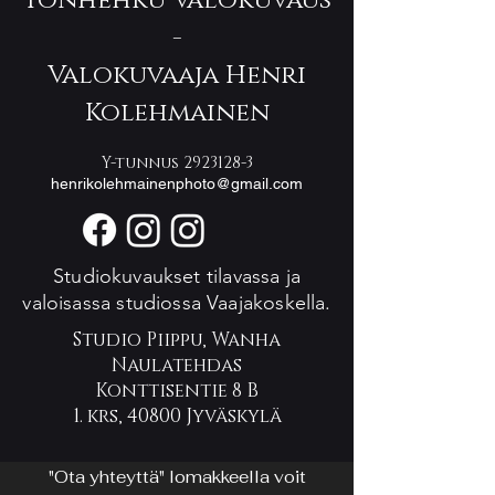
Yönhehku Valokuvaus
-
Valokuvaaja Henri
Kolehmainen
Y-tunnus
2923128-3
henrikolehmainenphoto@gmail.com
Studiokuvaukset tilavassa ja
valoisassa studiossa Vaajakoskella.
Studio Piippu, Wanha
Naulatehdas
Konttisentie 8 B
1. krs, 40800 Jyväskylä
"Ota yhteyttä" lomakkeella voit