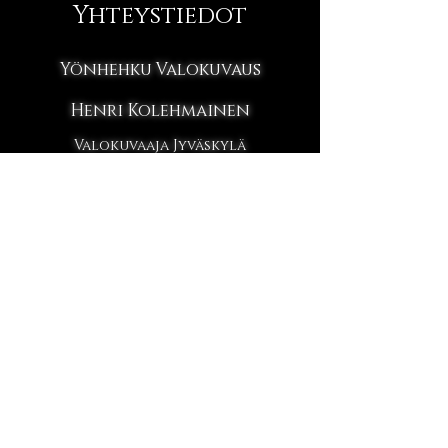
Yhteystiedot
Yönhehku Valokuvaus
Henri Kolehmainen
Valokuvaaja Jyväskylä
Y-tunnus
2923128-3
Email:
henrikolehmainenphoto@gmail.com
Studiokuvaukset Studio Piippu
Konttisentie 8 B 40800
Jyväskylä
1.krs
Tietosuojaseloste