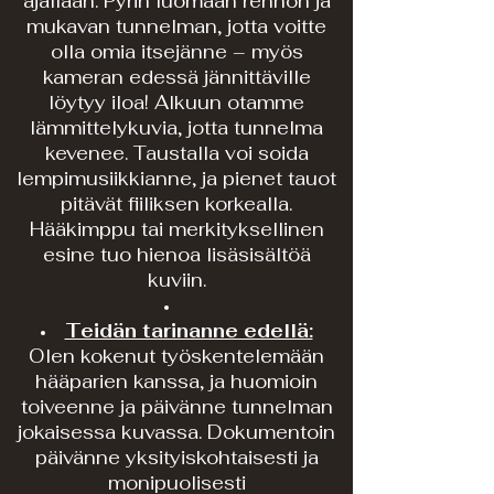
ajallaan. Pyrin luomaan rennon ja
mukavan tunnelman, jotta voitte
olla omia itsejänne – myös
kameran edessä jännittäville
löytyy iloa! Alkuun otamme
lämmittelykuvia, jotta tunnelma
kevenee. Taustalla voi soida
lempimusiikkianne, ja pienet tauot
pitävät fiiliksen korkealla.
Hääkimppu tai merkityksellinen
esine tuo hienoa lisäsisältöä
kuviin.
Teidän tarinanne edellä:
Olen kokenut työskentelemään
hääparien kanssa, ja huomioin
toiveenne ja päivänne tunnelman
jokaisessa kuvassa. Dokumentoin
päivänne yksityiskohtaisesti ja
monipuolisesti