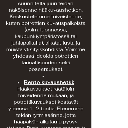
suunnitella juuri teidän
näköisenne hääkuvaushetken.
Keskustelemme toiveistanne,
kuten potrettien kuvauspaikoista
(esim. luonnossa,
kaupunkiympäristössä tai
juhlapaikalla), aikataulusta ja
muista yksityiskohdista. Voimme
yhdessä ideoida potrettien
tarinallisuuden sekä
poseeraukset.
Rento kuvaushetki:
Hääkuvaukset räätälöin
toiveidenne mukaan, ja
potrettikuvaukset kestävät
yleensä 1–2 tuntia. Etenemme
teidän rytmissänne, jotta
hääpäivän aikataulu pysyy