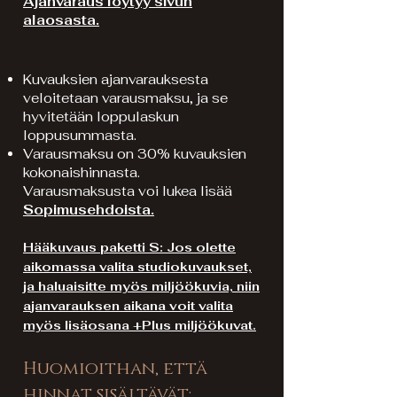
Ajanvaraus löytyy sivun
alaosasta.
Kuvauksien ajanvarauksesta
veloitetaan varausmaksu, ja se
hyvitetään loppulaskun
loppusummasta.
Varausmaksu on 30% kuvauksien
kokonaishinnasta.
Varausmaksusta voi lukea lisää
Sopimusehdoista.
Hääkuvaus paketti S: Jos olette
aikomassa valita studiokuvaukset,
ja haluaisitte myös miljöökuvia, niin
a
janvarauksen aikana voit valita
myös lisäosana +Plus miljöökuvat.
Huomioithan, että
hinnat sisältävät: