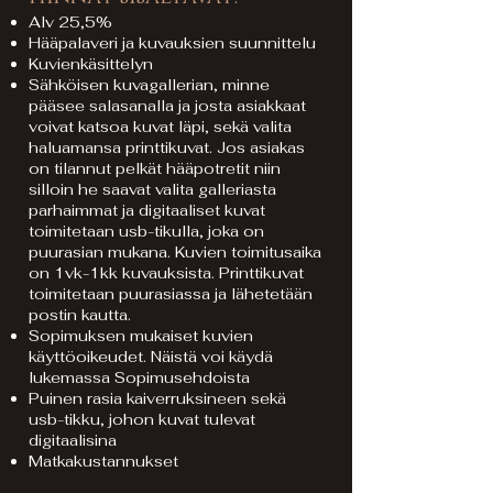
Alv 25,5%
Hääpalaveri ja kuvauksien suunnittelu
Kuvienkäsittelyn
Sähköisen kuvagallerian, minne
pääsee salasanalla ja josta asiakkaat
voivat katsoa kuvat läpi, sekä valita
haluamansa printtikuvat. Jos asiakas
on tilannut pelkät hääpotretit niin
silloin he saavat valita galleriasta
parhaimmat ja digitaaliset kuvat
toimitetaan usb-tikulla, joka on
puurasian mukana. Kuvien toimitusaika
on 1vk-1kk kuvauksista. Printtikuvat
toimitetaan puurasiassa ja lähetetään
postin kautta.
Sopimuksen mukaiset kuvien
käyttöoikeudet. Näistä voi käydä
lukemassa
Sopimusehdoista
Puinen rasia kaiverruksineen sekä
usb-tikku, johon kuvat tulevat
digitaalisina
Matkakustannukset​​