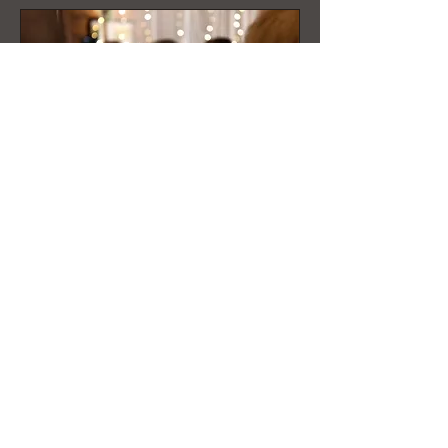
Hääkuvaus paketti L
Dokumentaarinen hääkuvaus 6-
8h. Vihkimisestä alkuiltaan.
Hintapaketin lisätiedot
1 260
1 260 €
1 134 €
euroa
Yönhehku
Valokuvaus 8 vuotta