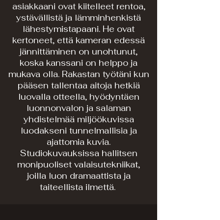
asiakkaani ovat kiitelleet rentoa,
ystävällistä ja lämminhenkistä
lähestymistapaani. He ovat
kertoneet, että kameran edessä
jännittäminen on unohtunut,
koska kanssani on helppo ja
mukava olla. Rakastan työtäni kun
pääsen tallentaa aitoja hetkiä
luovalla otteella, hyödyntäen
luonnonvalon ja salaman
yhdistelmää miljöökuvissa
luodakseni tunnelmallisia ja
ajattomia kuvia.
Studiokuvauksissa hallitsen
monipuoliset valaisutekniikat,
joilla luon dramaattista ja
taiteellista ilmettä.