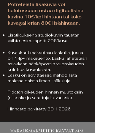
Potreteista lisäkuvia voi
halutessaan ostaa digitaalisina
kuvina 10€/kpl hintaan tai koko
kuvagallerian 80€ lisähintaan.​
Lisätilauksena studiokuviin taustan
vaihto esim. tapetti 20€/kuva.
Kuvaukset maksetaan laskulla, jossa
on 14pv maksuehto. Lasku lähetetään
asiakkaan sähköpostiin vuorokauden
kuluttua kuvauksista.
Lasku on sovittaessa mahdollista
maksaa osissa ilman lisäkuluja.
Pidätän oikeuden hinnan muutoksiin
(ei koske jo varattuja kuvauksia).
Hinnasto päivitetty
30.1.2026
varausmaksuihin käyvät mm.