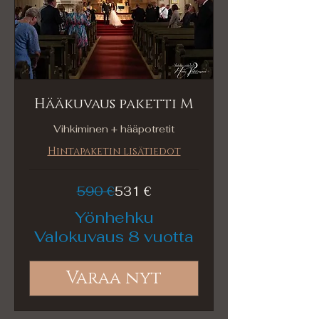
Hääkuvaus paketti M
Vihkiminen + hääpotretit
Hintapaketin lisätiedot
590
590 €
531 €
euroa
Yönhehku
Valokuvaus 8 vuotta
Varaa nyt