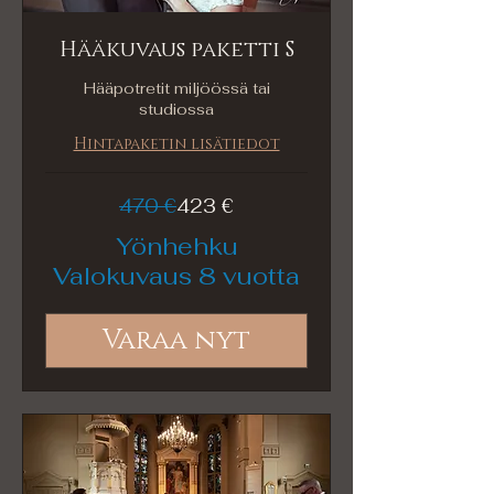
Hääkuvaus paketti S
Hääpotretit miljöössä tai
studiossa
Hintapaketin lisätiedot
470
470 €
423 €
euroa
Yönhehku
Valokuvaus 8 vuotta
Varaa nyt