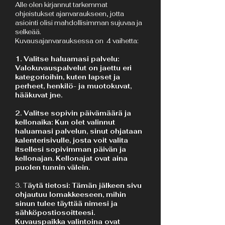
Alle olen kirjannut tarkemmat
ohjeistukset ajanvaraukseen, jotta
asiointi olisi mahdollisimman sujuvaa ja
selkeää.
Kuvausajanvarauksessa on 4 vaihetta:
1.
Valitse haluamasi palvelu:
Valokuvauspalvelut on jaettu eri
kategorioihin, kuten lapset ja
perheet, henkilö- ja muotokuvat,
hääkuvat jne.
2. Valitse sopivin päivämäärä ja
kellonaika: Kun olet valinnut
haluamasi palvelun, sinut ohjataan
kalenterisivulle, josta voit valita
itsellesi sopivimman päivän ja
kellonajan. Kellonajat ovat aina
puolen tunnin välein.
3. T
äytä tietosi: Tämän jälkeen sivu
ohjautuu lomakkeeseen, mihin
sinun tulee täyttää nimesi ja
sähköpostiosoitteesi.
Kuvauspaikka valintoina ovat