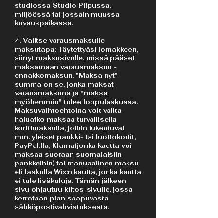
studiossa Studio Piipussa,
miljöössä tai jossain muussa
kuvauspaikassa.
4. Valitse varausmaksulle
maksutapa: Täytettyäsi lomakkeen,
siirryt maksusivulle, missä pääset
maksamaan varausmaksun -
ennakkomaksun. "Maksa nyt"
summa on se, jonka maksat
varausmaksuna ja "maksa
myöhemmin" tulee loppulaskussa.
Maksuvaihtoehtoina voit valita
haluatko maksaa turvallisella
korttimaksulla, joihin lukeutuvat
mm. yleiset pankki- tai luottokortit,
PayPal:lla, Klarna(jonka kautta voi
maksaa suoraan suomalaisiin
pankkeihin) tai manuaalinen maksu
eli laskulla Wix:n kautta, jonka kautta
ei tule lisäkuluja. Tämän jälkeen
sivu ohjautuu kiitos-sivulle, jossa
kerrotaan pian saapuvasta
sähköpostivahvistuksesta.