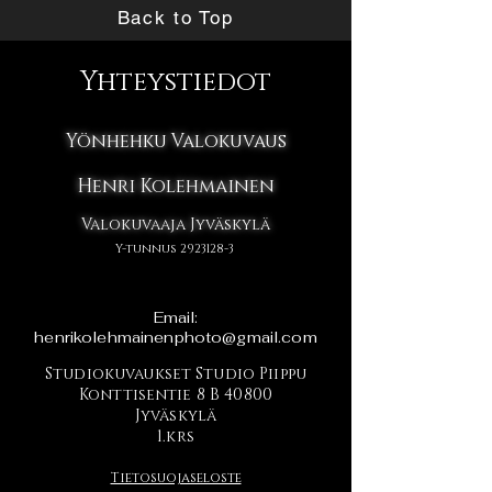
Back to Top
Yhteystiedot
Yönhehku Valokuvaus
Henri Kolehmainen
Valokuvaaja Jyväskylä
Y-tunnus
2923128-3
Email:
henrikolehmainenphoto@gmail.com
Studiokuvaukset Studio Piippu
Konttisentie 8 B 40800
Jyväskylä
1.krs
Tietosuojaseloste