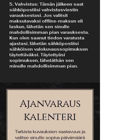
5. Vahvistus: Tämän jälkeen saat
sähköpostiisi vahvistusviestin
varauksestasi. Jos valitsit
maksutavaksi offline-maksun eli
laskun, lähetän sen sinulle
mahdollisimman pian varauksesta.
Kun olen saanut tiedon varatusta
ajastasi, lähetän sähköpostiisi
sähköisen valokuvaussopimuksen
täytettäväksi. Täytettyäsi
sopimuksen, lähetäthän sen
minulle mahdollisimman pian.​
Ajanvaraus
kalenteri
Tarkista kuvauksien saatavuus ja
valitse sinulle sopiva päivämäärä