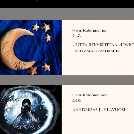
Henri Kolehmainen
11.7.
Uutta rekvisiittaa newb
fantasiakuvauksiin!
Henri Kolehmainen
24.6.
Kahdeksas juhlavuosi!