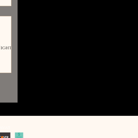
ight,
avat