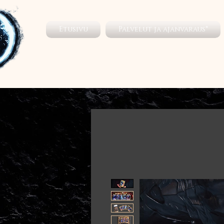
Etusivu
Palvelut ja ajanvaraus*