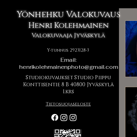
Yönhehku Valokuvaus
Henri Kolehmainen
Valokuvaaja Jyväskylä
Y-tunnus 2923128-3
Email:
henrikolehmainenphoto@gmail.com
Studiokuvaukset Studio Piippu
Konttisentie 8 B 40800 Jyväskylä
1.krs
Tietosuojaseloste