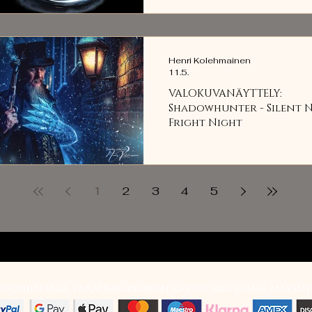
Henri Kolehmainen
11.5.
VALOKUVANÄYTTELY:
Shadowhunter - Silent N
Fright Night
1
2
3
4
5
ppoihin sekä varausmaksuihin käyvät mm. nämä maksut