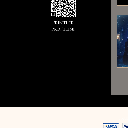
Printler
profiilini
Kau