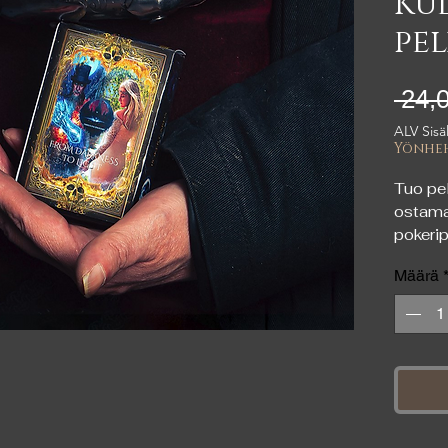
Kul
pel
 24,
ALV Sisäl
Yönheh
Tuo pel
ostama
pokerip
mukaan
Määrä
korttiv