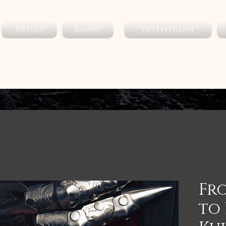
Tietoja*
Kauppa*
Yhteystiedot
Fr
to 