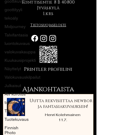
goottikuvaus
Konttisentie 8 B 40800
Jyväskylä
goottityyli
1.krs
tekoäly
Tietosuojaseloste
Midjourney
Talvifantasia
luontokuvaus
valokuvakauppa
Kuukausiprojekti
Printler profiilini
Näyttelyt
Valokuvauskilpailut
Julkaisut
Ajankohtaista
Alv korotus
Uutta rekvisiittaa newborn
tiedote
ja fantasiakuvauksiin!
Tiedote
Henri Kolehmainen
Tuotekuvaus
11.7.
Finnish
Photo