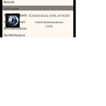
Awards
uusi vuosi
Valokuvakilpailu
Kahdeksas juhlavuosi!
Valmistuminen
Henri Kolehmainen
24.6.
Ammattitutkinto
Synttäritarjous
Studio
Piippu
newbornkuvaus
VALOKUVANÄYTTELY:
rekvisiittaa
Shadowhunter - Silent
Night, Fright Night
Henri Kolehmainen
11.5.
1
/
23