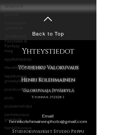
lahjakortti
arvonta
Tuomiojärvi,
Jyväskylä
Back to Top
Spellbound
Fairytales &
Fantasy
Yhteystiedot
mag
syyskampanja
Yönhehku Valokuvaus
Henkilökuvaus
lapsikuvaus
Henri Kolehmainen
jyväskylä
joulukuvaus
Valokuvaaja Jyväskylä
Y-tunnus
2923128-3
joulu
joulutervehdys
perhekuvaus
Email:
jyväskylä
henrikolehmainenphoto@gmail.com
henkilökuvaus
Studiokuvaukset Studio Piippu