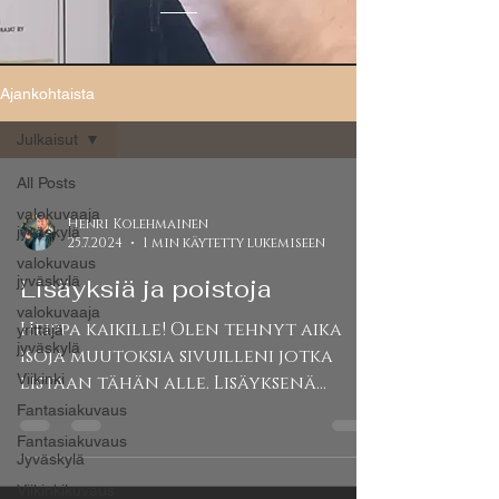
Ajankohtaista
Julkaisut
All Posts
valokuvaaja
Henri Kolehmainen
jyväskylä
25.7.2024
1 min käytetty lukemiseen
valokuvaus
jyväskylä
Lisäyksiä ja poistoja
valokuvaaja
Heippa kaikille! Olen tehnyt aika
yrittäjä
jyväskylä
isoja muutoksia sivuilleni jotka
Viikinki
listaan tähän alle. Lisäyksenä
kolme uutta sivua: Kilpailut -sivu....
Fantasiakuvaus
Fantasiakuvaus
Jyväskylä
Viikinkikuvaus