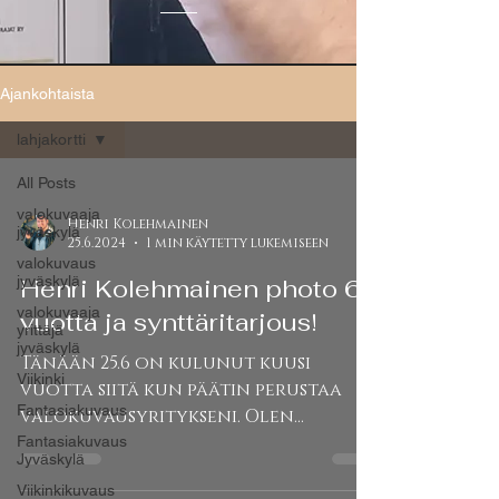
Ajankohtaista
lahjakortti
All Posts
valokuvaaja
Henri Kolehmainen
jyväskylä
25.6.2024
1 min käytetty lukemiseen
valokuvaus
jyväskylä
Henri Kolehmainen photo 6
valokuvaaja
vuotta ja synttäritarjous!
yrittäjä
jyväskylä
Tänään 25.6 on kulunut kuusi
Viikinki
vuotta siitä kun päätin perustaa
Fantasiakuvaus
valokuvausyritykseni. Olen
todella iloinen kun olen saanut
Fantasiakuvaus
Jyväskylä
työskennellä...
Viikinkikuvaus