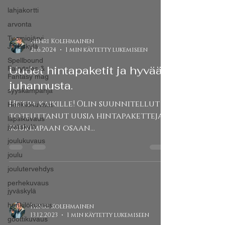
lahjakortti
arvonta
Tuomiojärvi,
Henri Kolehmainen
Jyväskylä
21.6.2024
1 min käytetty lukemiseen
Spellbound
Uudet hintapaketit ja hyvää
Fairytales &
Fantasy mag
juhannusta.
syyskampanja
Heippa kaikille! Olin suunnitellut ja
Henkilökuvaus
toteuttanut uusia hintapaketteja
lapsikuvaus
jyväskylä
suurimpaan osaan
valokuvauspalveluistani: Lapsi- ja...
joulukuvaus
joulu
joulutervehdys
perhekuvaus
jyväskylä
henkilökuvaus
Henri Kolehmainen
13.12.2023
1 min käytetty lukemiseen
goottikuvaus