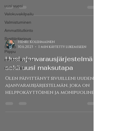
ostaa lahjakortteja tai...
uusi vuosi
Valokuvakilpailu
Valmistuminen
Ammattitutkinto
Synttäritarjous
Henri Kolehmainen
Studio
30.6.2023
1 min käytetty lukemiseen
Piippu
Uusi ajanvarausjärjestelmä
newbornkuvaus
sekä uusi maksutapa
rekvisiittaa
Olen päivittänyt sivuilleni uuden
ajanvarausjärjestelmän, joka on
helppokäyttöinen ja monipuolinen.
Sivulta voit valita ensin haluamasi...