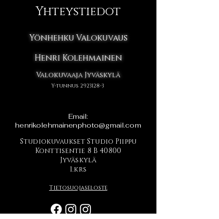
Yhteystiedot
Yönhehku Valokuvaus
Henri Kolehmainen
Valokuvaaja Jyväskylä
Y-tunnus
2923128-3
Email:
henrikolehmainenphoto@gmail.com
Studiokuvaukset Studio Piippu
Konttisentie 8 B 40800
Jyväskylä
1.krs
Tietosuojaseloste