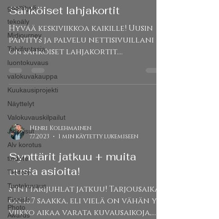
Sähköiset lahjakortit
goottityyli
tekoäly
Hyvää keskiviikkoa kaikille! Uusin
Midjourney
päivitys ja palvelu nettisivuillani
Talvifantasia
on sähköiset lahjakortit.
Lahjankortin voit tilata kätevästi...
luontokuvaus
valokuvakauppa
Kuukausiprojekti
Näyttelyt
Valokuvauskilpailut
Henri Kolehmainen
Julkaisut
7.7.2023
1 min käytetty lukemiseen
Alv korotus
Synttärit jatkuu + muita
tiedote
uusia asioita!
Tiedote
Tuotekuvaus
Synttärijuhlat jatkuu! Tarjousaika
Finnish
on 16.7 saakka, eli vielä on vähän yli
Photo
viikko aikaa varata kuvausaikoja,
Awards