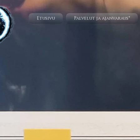
Etusivu
Palvelut ja ajanvaraus*