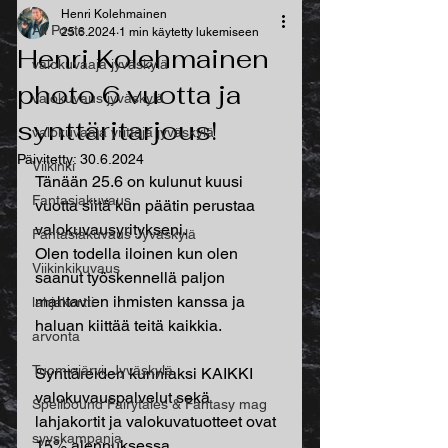
Henri Kolehmainen
All Posts
25.6.2024
1 min käytetty lukemiseen
Henri Kolehmainen
valokuvaaja jyväskylä
photo 6 vuotta ja
valokuvaus jyväskylä
synttäritarjous!
valokuvaaja yrittäjä jyväskylä
Päivitetty:
30.6.2024
Viikinki
Tänään 25.6 on kulunut kuusi 
Fantasiakuvaus
vuotta siitä kun päätin perustaa 
valokuvausyritykseni.
Fantasiakuvaus Jyväskylä
Olen todella iloinen kun olen 
Viikinkikuvaus
saanut työskennellä paljon 
mahtavien ihmisten kanssa ja 
lahjakortti
haluan kiittää teitä kaikkia.
arvonta
Tuomiojärvi, Jyväskylä
Synttäreiden kunniaksi KAIKKI 
valokuvauspalvelut sekä 
Spellbound Fairytales & Fantasy mag
lahjakortit ja valokuvatuotteet ovat 
syyskampanja
15% alennuksessa. 