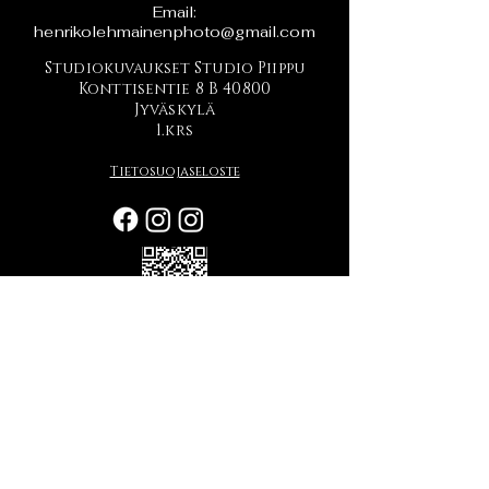
Email:
henrikolehmainenphoto@gmail.com
Studiokuvaukset Studio Piippu
Konttisentie 8 B 40800
Jyväskylä
1.krs
Tietosuojaseloste
Printler profiilini
Ajankohtaista
Uutta rekvisiittaa newborn
ja fantasiakuvauksiin!