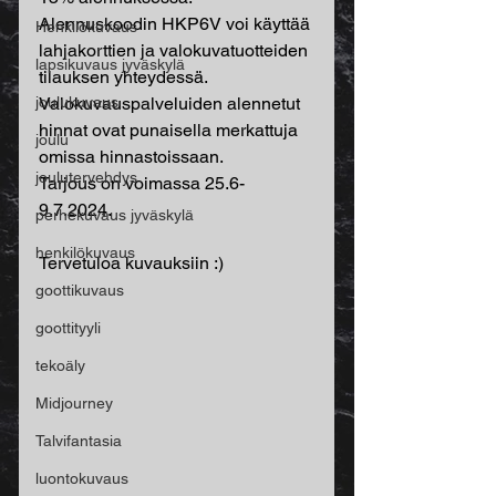
Alennuskoodin HKP6V voi käyttää 
Henkilökuvaus
lahjakorttien ja valokuvatuotteiden 
lapsikuvaus jyväskylä
tilauksen yhteydessä. 
joulukuvaus
Valokuvauspalveluiden alennetut 
hinnat ovat punaisella merkattuja 
joulu
omissa hinnastoissaan.
joulutervehdys
Tarjous on voimassa 25.6-
9.7.2024.
perhekuvaus jyväskylä
henkilökuvaus
Tervetuloa kuvauksiin :)
goottikuvaus
goottityyli
tekoäly
Midjourney
Talvifantasia
luontokuvaus