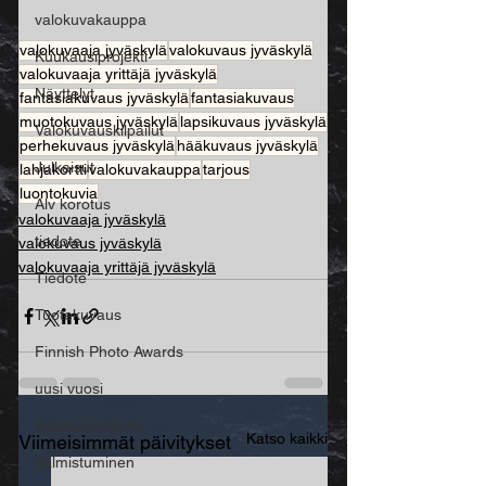
valokuvakauppa
valokuvaaja jyväskylä
valokuvaus jyväskylä
Kuukausiprojekti
valokuvaaja yrittäjä jyväskylä
Näyttelyt
fantasiakuvaus jyväskylä
fantasiakuvaus
muotokuvaus jyväskylä
lapsikuvaus jyväskylä
Valokuvauskilpailut
perhekuvaus jyväskylä
hääkuvaus jyväskylä
Julkaisut
lahjakortti
valokuvakauppa
tarjous
luontokuvia
Alv korotus
valokuvaaja jyväskylä
tiedote
valokuvaus jyväskylä
valokuvaaja yrittäjä jyväskylä
Tiedote
Tuotekuvaus
Finnish Photo Awards
uusi vuosi
Valokuvakilpailu
Katso kaikki
Viimeisimmät päivitykset
Valmistuminen