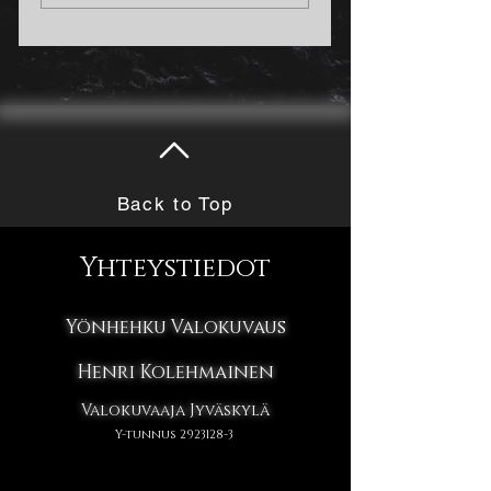
Night, Fright Nigh
Back to Top
Yhteystiedot
Yönhehku Valokuvaus
Henri Kolehmainen
Valokuvaaja Jyväskylä
Y-tunnus
2923128-3