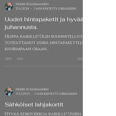
Henri Kolehmainen
21.6.2024
1 min käytetty lukemiseen
Uudet hintapaketit ja hyvää
juhannusta.
Heippa kaikille! Olin suunnitellut ja
toteuttanut uusia hintapaketteja
suurimpaan osaan
valokuvauspalveluistani: Lapsi- ja...
Henri Kolehmainen
13.12.2023
1 min käytetty lukemiseen
Sähköiset lahjakortit