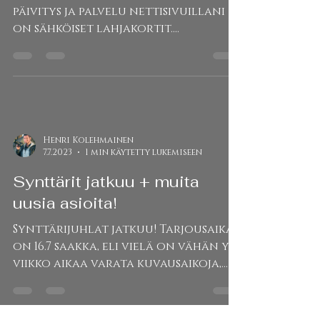
Hyvää keskiviikkoa kaikille! Uusin
päivitys ja palvelu nettisivuillani
on sähköiset lahjakortit.
Lahjankortin voit tilata kätevästi...
Henri Kolehmainen
7.7.2023
1 min käytetty lukemiseen
Synttärit jatkuu + muita
uusia asioita!
Synttärijuhlat jatkuu! Tarjousaika
on 16.7 saakka, eli vielä on vähän yli
viikko aikaa varata kuvausaikoja,
ostaa lahjakortteja tai...