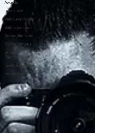
Awards
uusi vuosi
Valokuvakilpailu
Valmistuminen
Ammattitutkinto
Synttäritarjous
Studio
Piippu
newbornkuvaus
rekvisiittaa