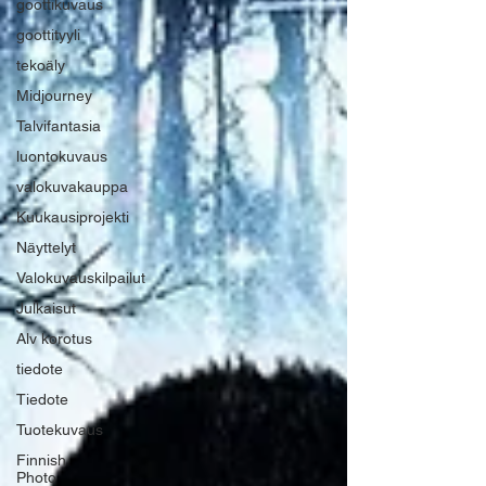
goottikuvaus
goottityyli
tekoäly
Midjourney
Talvifantasia
luontokuvaus
valokuvakauppa
Kuukausiprojekti
Näyttelyt
Valokuvauskilpailut
Julkaisut
Alv korotus
tiedote
Tiedote
Tuotekuvaus
Finnish
Photo