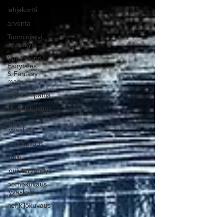
lahjakortti
arvonta
Tuomiojärvi,
Jyväskylä
Spellbound
Fairytales
& Fantasy
mag
syyskampanja
Henkilökuvaus
lapsikuvaus
jyväskylä
joulukuvaus
joulu
joulutervehdys
perhekuvaus
jyväskylä
henkilökuvaus