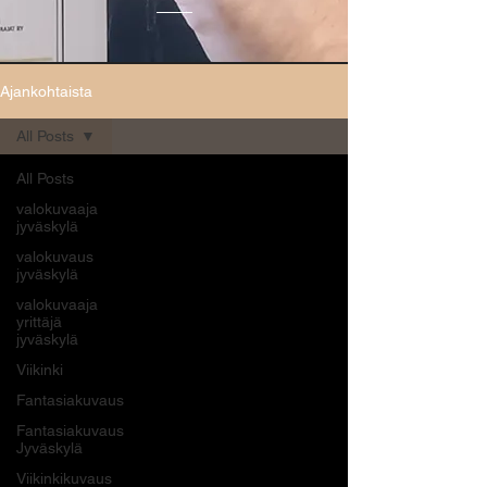
Ajankohtaista
All Posts
All Posts
valokuvaaja
jyväskylä
valokuvaus
jyväskylä
valokuvaaja
yrittäjä
jyväskylä
Viikinki
Fantasiakuvaus
Fantasiakuvaus
Jyväskylä
Viikinkikuvaus