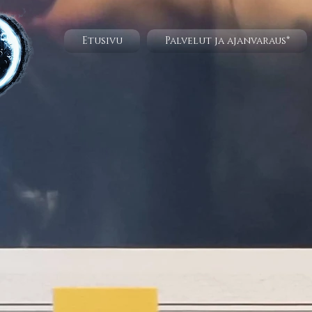
Etusivu
Palvelut ja ajanvaraus*